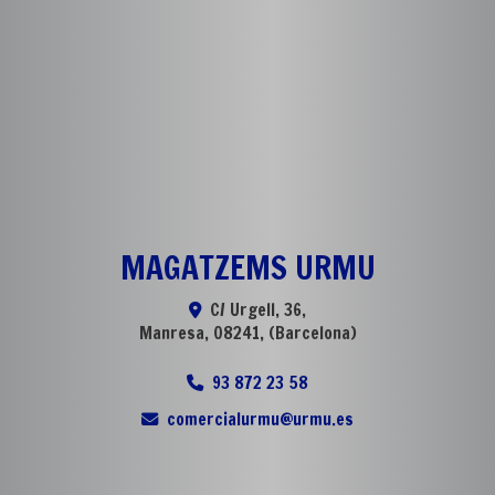
MAGATZEMS URMU
C/ Urgell, 36,
Manresa
,
08241
,
(Barcelona)
93 872 23 58
comercialurmu
urmu.es