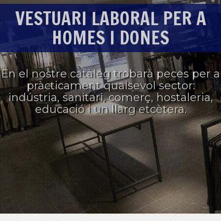
VESTUARI LABORAL PER A
HOMES I DONES
En el nostre catàleg trobarà peces per a
pràcticament qualsevol sector:
indústria, sanitari, comerç, hostaleria,
educació i un llarg etcètera.