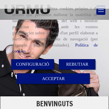
Aquest lloc web utilitza cookies pròpies i de
tercers que permeten millorar la usabilitat de
navegació, analitzar l'ús del web i mostrar
Vestuari laboral a Man
publicitat relacionada amb les vostres
preferències sobre la base d'un perfil elaborat a
partir dels vostres hàbits de navegació (per
exemple, pàgines visitades).
Política de
cookies
.'
CONFIGURACIÓ
REBUTJAR
ACCEPTAR
BENVINGUTS