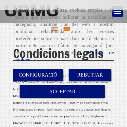
Aquest lloc web utilitza cookies pròpies i de
tercers que permeten millorar la usabilitat de
navegació, analitzar l'ús del web i mostrar
publicitat relacionada amb les vostres
preferències sobre la base d'un perfil elaborat a
partir dels vostres hàbits de navegació (per
Condicions legals
exemple, pàgines visitades).
Política de
cookies
.'
CONFIGURACIÓ
REBUTJAR
De conformitat amb la Llei 15/1999 de 13 de desembre i amb el RD
1720/2007, sobre Protecció de Dades, l'informem que totes les dades
facilitades per vostè seran incorporades a un fitxer propietat de
ACCEPTAR
MAGATZEMS URMU
, amb la finalitat de gestionar la informació,
respondre a les seves consultes, enviar-li informació comercial amb
finalitats estadístiques. Podrà exercir els seus drets d'accés, rectificació,
cancel·lació i oposició, en els termes previstos a la Llei, dirigint-se a
MAGATZEMS URMU
,
CALLE URGELL, 36
,
08241
MANRESA
,
Barcelona
; o