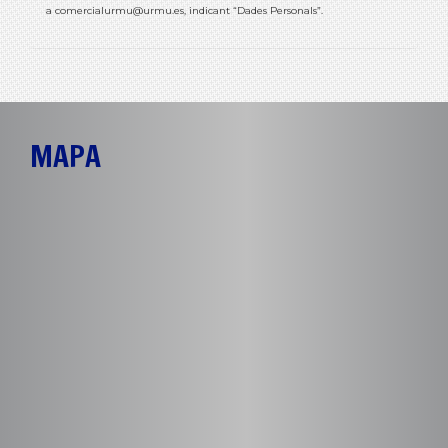
a
comercialurmu@urmu.es
, indicant “Dades Personals”.
MAPA